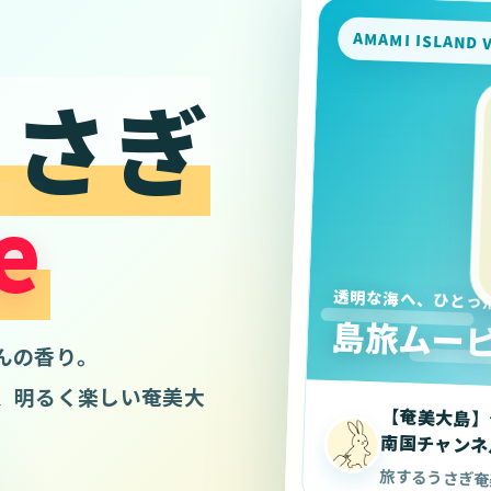
AMAMI ISLAND 
うさぎ
e
透明な海へ、ひとっ
島旅ムー
んの香り。
、明るく楽しい奄美大
【奄美大島】
南国チャンネ
旅するうさぎ奄